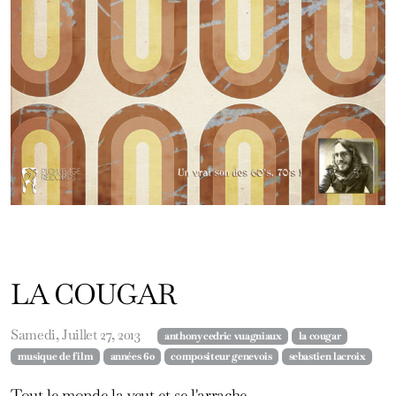
LA COUGAR
Samedi, Juillet 27, 2013
anthony cedric vuagniaux
la cougar
musique de film
années 60
compositeur genevois
sebastien lacroix
Tout le monde la veut et se l'arrache...