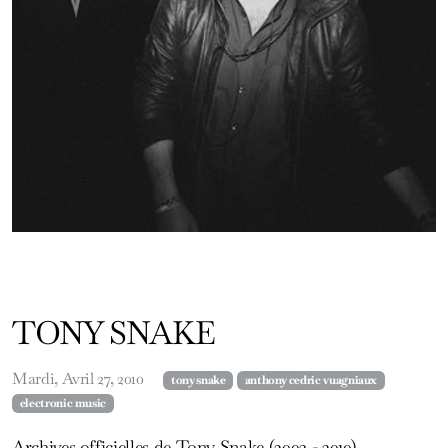
TONY SNAKE
Mardi, Avril 27, 2010
tony snake
anthony cedric vuagniaux
electronic music
Archives officielles de Tony Snake (2003 - 2010)